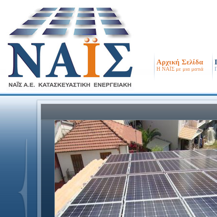
Αρχική Σελίδα
Η ΝΑΪΣ με μια ματιά
Π